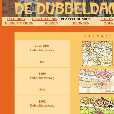
INLEIDING
GESCHIEDENIS
PLATTEGRONDEN
FOTO'S
HERNUMMERING
HUIZEN
BRONNEN
ZOEK
1
-
2
-
3
- 4 -
5
-
6
-
7
vóór 1896
Dubbeldamseweg
- info -
1899
Dubbeldamseweg
- info -
1902
Dubbeldamseweg