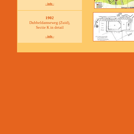
- info -
1902
Dubbeldamseweg (Zuid),
Sectie K in detail
- info -