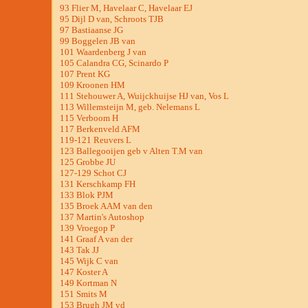
93 Flier M, Havelaar C, Havelaar EJ
95 Dijl D van, Schroots TJB
97 Bastiaanse JG
99 Boggelen JB van
101 Waardenberg J van
105 Calandra CG, Scinardo P
107 Prent KG
109 Kroonen HM
111 Stehouwer A, Wuijckhuijse HJ van, Vos L
113 Willemsteijn M, geb. Nelemans L
115 Verboom H
117 Berkenveld AFM
119-121 Reuvers L
123 Ballegooijen geb v Alten T.M van
125 Grobbe JU
127-129 Schot CJ
131 Kerschkamp FH
133 Blok PJM
135 Broek AAM van den
137 Martin's Autoshop
139 Vroegop P
141 Graaf A van der
143 Tak JJ
145 Wijk C van
147 Koster A
149 Kortman N
151 Smits M
153 Brugh JM vd