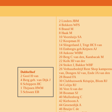
2 Linders JBM
4 Bekkers WFS
6 Brand M
8 Haak M
10 Voorsluijs SA
12 Koopman H
14 Slingerland J, Trigt HCS van
16 Embregts geb.Krijnen AJ
18 Ankone WHM
20 Berg C van den, Karabacak M
22 Kolk HJ van der
24 Stoker J, Bakker WHF
26 Verhuurbedrijf Rent Shop kampeera
Dubbelhof
van, Dongen AJ van, Ende JA van den
2 Gool H van
28 Brand FA
4 Berg geb. van Dijk J
30 Clubhuiswerk Krispijn, Blom RJ
6 Schippers HC
34 Colijn RJ
1 Thijssen HWM
36 Veer A van der
5 Schwarz EB
38 Bosman SJ
40 Mullenberg C
42 Kieboom A
44 Groenedijk A
46 Bruijn C de