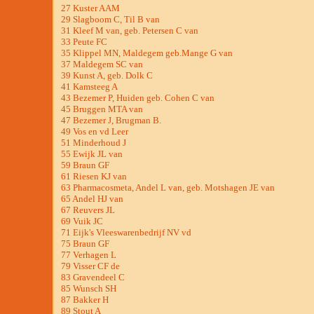
27 Kuster AAM
29 Slagboom C, Til B van
31 Kleef M van, geb. Petersen C van
33 Peute FC
35 Klippel MN, Maldegem geb.Mange G van
37 Maldegem SC van
39 Kunst A, geb. Dolk C
41 Kamsteeg A
43 Bezemer P, Huiden geb. Cohen C van
45 Bruggen MTA van
47 Bezemer J, Brugman B.
49 Vos en vd Leer
51 Minderhoud J
55 Ewijk JL van
59 Braun GF
61 Riesen KJ van
63 Pharmacosmeta, Andel L van, geb. Motshagen JE van
65 Andel HJ van
67 Reuvers JL
69 Vuik JC
71 Eijk's Vleeswarenbedrijf NV vd
75 Braun GF
77 Verhagen L
79 Visser CF de
83 Gravendeel C
85 Wunsch SH
87 Bakker H
89 Stout A