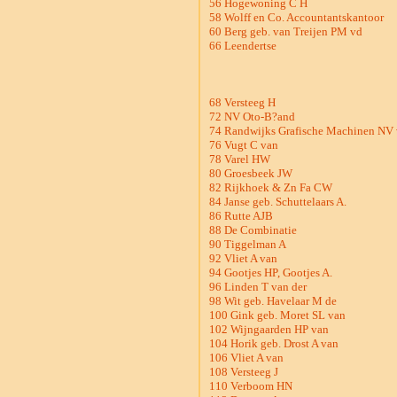
56 Hogewoning C H
58 Wolff en Co. Accountantskantoor
60 Berg geb. van Treijen PM vd
66 Leendertse
68 Versteeg H
72 NV Oto-B?and
74 Randwijks Grafische Machinen NV
76 Vugt C van
78 Varel HW
80 Groesbeek JW
82 Rijkhoek & Zn Fa CW
84 Janse geb. Schuttelaars A.
86 Rutte AJB
88 De Combinatie
90 Tiggelman A
92 Vliet A van
94 Gootjes HP, Gootjes A.
96 Linden T van der
98 Wit geb. Havelaar M de
100 Gink geb. Moret SL van
102 Wijngaarden HP van
104 Horik geb. Drost A van
106 Vliet A van
108 Versteeg J
110 Verboom HN