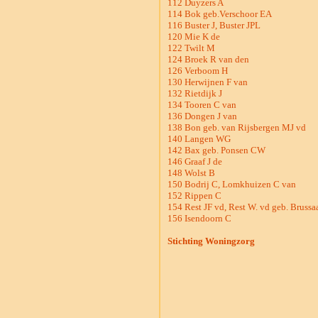
112 Duyzers A
114 Bok geb.Verschoor EA
116 Buster J, Buster JPL
120 Mie K de
122 Twilt M
124 Broek R van den
126 Verboom H
130 Herwijnen F van
132 Rietdijk J
134 Tooren C van
136 Dongen J van
138 Bon geb. van Rijsbergen MJ vd
140 Langen WG
142 Bax geb. Ponsen CW
146 Graaf J de
148 Wolst B
150 Bodrij C, Lomkhuizen C van
152 Rippen C
154 Rest JF vd, Rest W. vd geb. Brussaa
156 Isendoorn C
Stichting Woningzorg