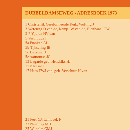
DUBBELDAMSEWEG - ADRESBOEK 1973
1 Christelijk Gereformeerde Kerk, Wolting J
3 Wetering D van de, Kamp JW van de, Elenbaas JCW
5-7 Yperen NV van
5 Verbrugge P
5a Franken AL
5b Tijsseling IB
5c Bezemer J
5e Aarnoutse JG
13 Lagarde geb. Hendriks HJ
15 Klaasse J
17 Hees TWJ van, geb. Verschure H van
21 Peer GJ, Lambeek F
23 Neerings MH
25 Wilhelm GMJ