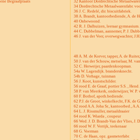
ene Begraafplaats
32 Kantoor Dordrechtsche Metaalwaren
34 Dordrechtsche Metaalwarenfabr. voo
36 J. C. Redelé, dir. biscuitfabriek.
38 A. Brandt, kantoorbediende, A. de 
40 Onbewoond.
42 R. J. Dalhuizen, leeraar gymnasium.
44 C. Dubbelman, aannemer, P. J. Dubbe
46 J. van der Veer, overwegwachter, J.H
48 A. M. de Korver, tapper, A. de Ruiter,
50 J. van der Schouw, metselaar, M. van
52 C. Herweijer, paardenkoopman.
54a W. Lagendijk. brandersknecht.
54b D. Verhage, tuinman
56 J. Koot, kunstschilder.
56 rood E. de Graaf, portier S.S. , Hend.
58 P. van Meerkerk, onderwijzer, W. P.
60 F. Bothof, apoth.bediende.
62 P.J. de Groot, winkelkecht, F.K. de G
62 rood A.A. Joha Sr., kantoorbed., A.A
64 L. J. Rissmuller, metaaldraaier
64 rood K. Wiarda , coupeur
66 Wed. J. D. Brandt-Van der Vlies, J. D
66 rood W. F. Verrijk, teekenaar
68 G. Voerman
70 C. de Haan, opz. gasmeterfabr.