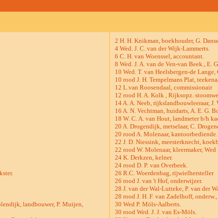
2 H. H. Knikman, boekhouder, G. Danse
4 Wed. J. C. van der Wijk-Lammerts.
6 C. H. van Woenssel, accountant.
8 Wed. J. A. van de Ven-van Beek., E. G
10 Wed. T. van Heelsbergen-de Lange, 
10 rood J. H. Tempelmans Plat, teekenaa
12 L.van Roosendaal, commissionair
12 rood H. A. Kolk , Rijksopz. stoomw
14 A. A. Neeb, rijkslandbouwleeraar, J. W
16 A. N. Vechtman, huidarts, A. E. G. 
18 W. C. A. van Hout, landmeter b/h kadas
20 A. Drogendijk, metselaar, C. Drogen
20 rood A. Molenaar, kantoorbediende.
22 J. D. Niessink, meesterknecht, koekb
22 rood W. Molenaar, kleermaker, Wed .
24 K. Derkzen, kelner.
24 rood D. P. van Overbeek.
ster.
26 R.C. Woerdenbag, rijwielhersteller
26 rood J. van 't Hof, onderwijzer.
28 J. van der Wal-Lutteke, P. van der Wal
28 rood J. H. F. van Zadelhoff, onderw.
lendijk, landbouwer, P. Muijen,
30 Wed P. Möls-Aalberts.
30 rood Wed. J. J. van Es-Möls.