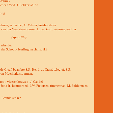
fabriek.
rheen Wed. J. Bekkers & Zn.
Hoog.
lman, aannemer, C. Valster, huishoudster.
. van der Veer steenhouwer, L. de Groot, overwegwachter.
(Spoorlijn)
 arbeider.
 der Schouw, leerling machnist H.S.
 de Graaf, beambte S.S., Hend. de Graaf, telegraf. S.S.
 van Meerkerk, stuurman.
root, vleeschhouwer, , J. Candel
. Joha Jr., kantoorbed., J.W. Pietersen, timmerman, M. Poldermans
. Brandt, stoker