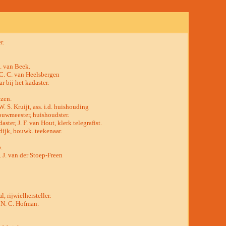
r.
. van Beek.
C. C. van Heelsbergen
r bij het kadaster.
ezen.
. S. Kruijt, ass. i.d. huishouding
Bouwmeester, huishoudster.
ter, J. F. van Hout, klerk telegrafist.
dijk, bouwk. teekenaar.
.
 J. van der Stoep-Freen
, rijwielhersteller.
, N. C. Hofman.