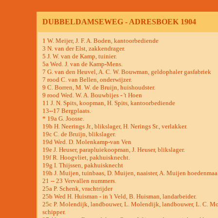
DUBBELDAMSEWEG - ADRESBOEK 1904
1 W. Meijer, J. F. A. Boden, kantoorbediende
3 N. van der Elst, zakkendrager.
5 J. W. van de Kamp, tuinier.
5a Wed. J. van de Kamp-Mens.
7 G. van den Heuvel, A. C. W. Bouwman, geldophaler gasfabriek
7 rood C. van Bellen, onderwijzer.
9 C. Borren, M. W. de Bruijn, huishoudster.
9 rood Wed. W. A. Bouwbijes - 't Hoen
11 J. N. Spits, koopman, H. Spits, kantoorbediende
13--17 Bergplaats.
* 19a G. Joosse.
19b H. Neerings Jr., blikslager, H. Nerings Sr., verlakker.
19c C. de Bruijn, blikslager.
19d Wed. D. Molenkamp-van Ven
19e J. Heuser, parapluiekoopman, J. Heuser, blikslager.
19f R. Hoogvliet, pakhuisknecht.
19g I. Thijssen, pakhuisknecht
19h J. Muijen, tuinbaas, D. Muijen, naaister, A. Muijen hoedenmaak
21 -- 23 Vervallen nummers.
25a P. Schenk, vrachtrijder
25b Wed H. Huisman - in 't Veld, B. Huisman, landarbeider.
25c P. Molendijk, landbouwer, L. Molendijk, landbouwer, L. C. Mo
schipper.