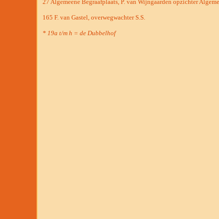
27 Algemeene Begraafplaats, P. van Wijngaarden opzichter Algeme
165 F. van Gastel, overwegwachter S.S.
* 19a t/m h = de Dubbelhof