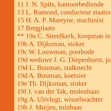
11 J. N. Spits, kantoorbediende
13 L. Ramond, conducteur staats
15 H. A. P. Mareyne, machinist
17 Bergplaats
** 19a C. Streefkerk, koopman in
19b A. Dijksman, stoker
19c W. Louwman, postbode
19d weduwe J. G. Diepenhorst, par
19d L. Bouman, stalknecht
19d A. Bouman, koetsier
19e Th. Dijksman, stoker
19f J. van der Tak, molenbaas
19g A. Uitvlugt, wisselwachter
19h J. Muijen, tuinbaas