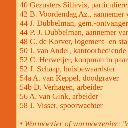
40 Gezusters Sillevis, particuliere
42 B. Voordendag Az., aannemer 
44 J. Dubbelman, gem.-ontvange
44 P. J. Dubbelman, aannemer va
48 C. de Korver, logement- en st
50 J. van Andel, kantoorbediende
52 C. Herweijer, koopman in paa
52 J. Schaap, huisbewaardster
54a A. van Keppel, doodgraver
54b D. Verhagen, arbeider
56 A. van Gink, arbeider
58 J. Visser, spoorwachter
Warmoezier of warmoezenier: '
*